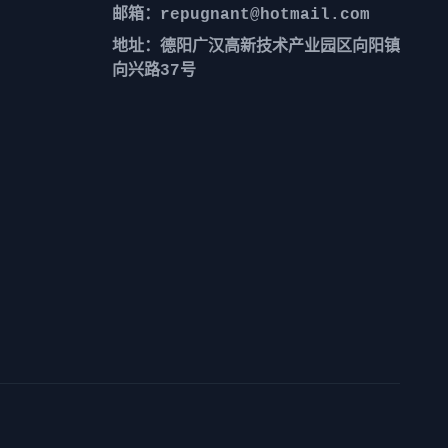
邮箱：repugnant@hotmail.com
地址：德阳广汉高新技术产业园区向阳镇
向兴路37号