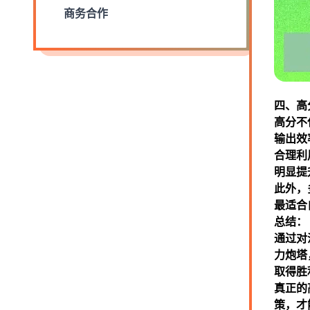
商务合作
四、高
高分不
输出效
合理利
明显提
此外，
最适合
总结：
通过对
力炮塔
取得胜
真正的
策，才