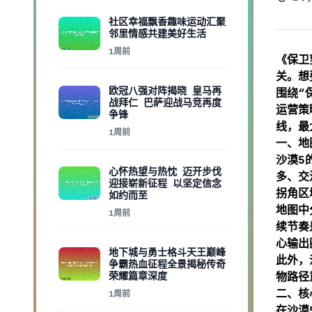
社区幸福飘香趣味运动汇聚
邻里情感共建美好生活
1周前
《保卫
关。想
欧冠八强对阵揭晓 皇马再
围绕“
战拜仁 巴萨迎战马竞再度
运营策
争锋
线，最
1周前
一、地
沙漠5
心怀热望与热忱 迈开步伐
多、交
迎接崭新征程 以坚定信念
拐角区
如约而至
地图中
1周前
续节奏
心输出
地下城与勇士格斗天王巅峰
此外，
争霸热血征程全景揭秘传奇
荣耀篇章深度
物路径
二、核
1周前
在沙漠