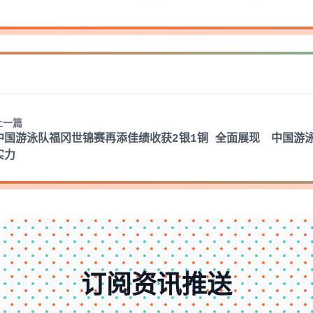
上一篇
中国游泳队福冈世锦赛再添佳绩收获2银1铜 全面展现
中国游
实力
订阅资讯推送