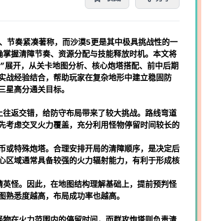
、节奏紧凑著称，而沙漠5更是其中极具挑战性的一
确掌握清障节奏、资源分配与技能释放时机。本文将
享”展开，从关卡地图分析、核心炮塔搭配、前中后期
实战经验结合，帮助玩家在复杂地形中建立稳固防
三星高分通关目标。
上往返交错，给防守布局带来了较大挑战。路线弯道
先考虑交叉火力覆盖，充分利用怪物停留时间较长的
币或特殊炮塔。合理安排开局的清障顺序，是决定后
心区域通常具备较强的火力辐射能力，有利于形成核
精英怪。因此，在地图结构理解基础上，提前预判怪
图熟悉度越高，布局成功率也越高。
怪物在火力范围内的停留时间，而群攻炮塔则负责清